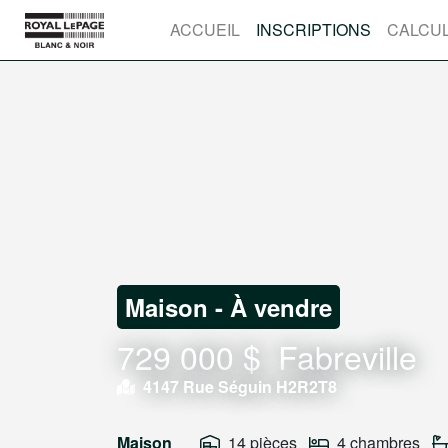
ACCUEIL
INSCRIPTIONS
CALCUL
Maison - À vendre
729 000 $
Fabreville
4147 Rue Séguin H2R2T8
Maison
14 pièces
4 chambres