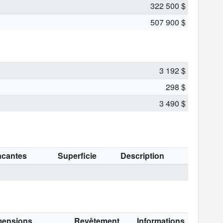
322 500 $
507 900 $
3 192 $
298 $
3 490 $
acantes
Superficie
Description
mensions
Revêtement
Informations