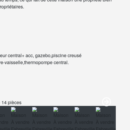
ropriétaires.
ateur central+ acc, gazebo,piscine creusé
ve-vaisselle,thermopompe central.