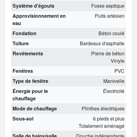
Système d'égouts
Fosse septique
Approvisionnement en
Puits artésien
eau
Fondation
Béton coulé
Toiture
Bardeaux d'asphalte
Revêtements
Pierre de béton
Vinyle
Fenêtres
PVC
Type de fenêtre
Manivelle
Énergie pour le
Électricité
chauffage
Mode de chauffage
Plinthes électriques
Sous-sol
6 pieds et plus
Totalement aménagé
Salle de bains/salle
Douche indépendante