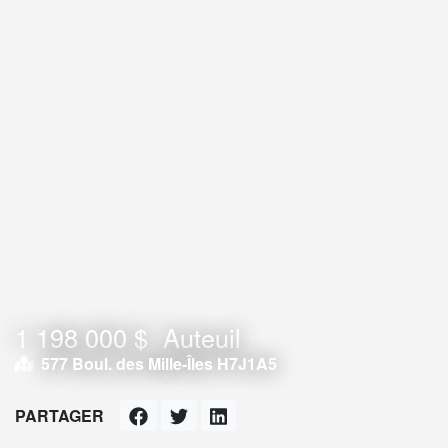
1 198 000 $
Auteuil
577 Boul. des Mille-Îles H7J1A5
PARTAGER