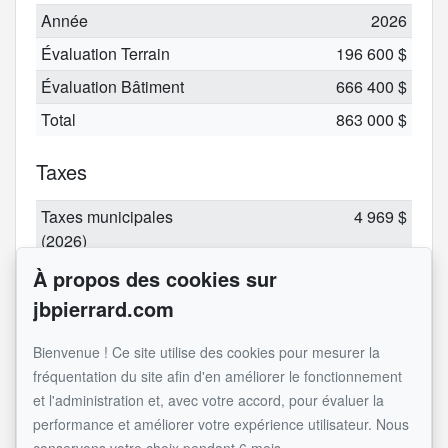
Année
2026
Évaluation Terrain
196 600 $
Évaluation Bâtiment
666 400 $
Total
863 000 $
Taxes
Taxes municipales
4 969 $
(2026)
Taxes scolaires (2025)
530 $
À propos des cookies sur
jbpierrard.com
Total
5 499 $
Bienvenue ! Ce site utilise des cookies pour mesurer la
Composition
fréquentation du site afin d'en améliorer le fonctionnement
et l'administration et, avec votre accord, pour évaluer la
Type
Total
performance et améliorer votre expérience utilisateur. Nous
d'unité
Total
vacantes
Superficie
Description