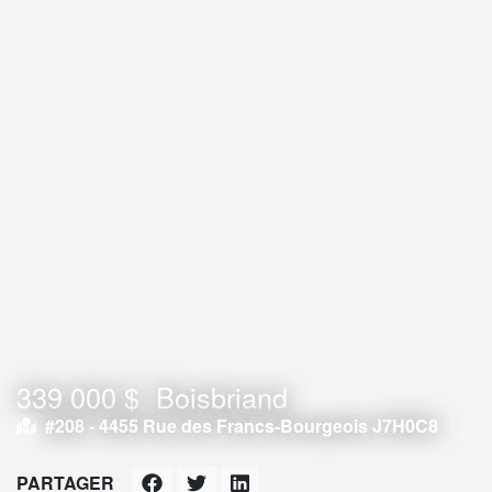
339 000 $
Boisbriand
#208 -
4455 Rue des Francs-Bourgeois J7H0C8
PARTAGER