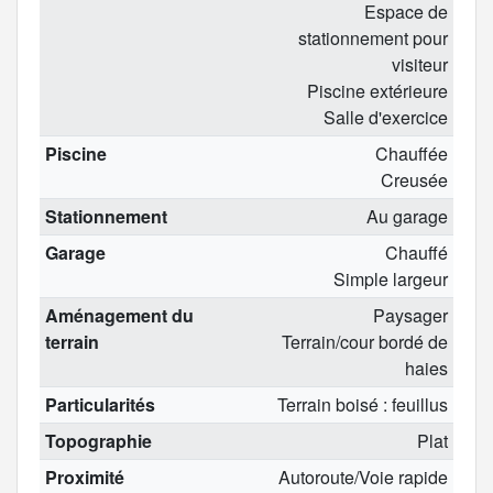
Espace de
stationnement pour
visiteur
Piscine extérieure
Salle d'exercice
Piscine
Chauffée
Creusée
Stationnement
Au garage
Garage
Chauffé
Simple largeur
Aménagement du
Paysager
terrain
Terrain/cour bordé de
haies
Particularités
Terrain boisé : feuillus
Topographie
Plat
Proximité
Autoroute/Voie rapide