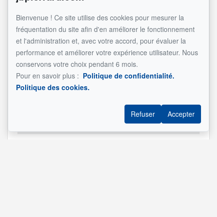
(2026)
Bienvenue ! Ce site utilise des cookies pour mesurer la
Taxes scolaires (2026)
183 $
fréquentation du site afin d'en améliorer le fonctionnement
Total
2 323 $
et l'administration et, avec votre accord, pour évaluer la
performance et améliorer votre expérience utilisateur. Nous
Composition
conservons votre choix pendant 6 mois.
Pour en savoir plus :
Politique de confidentialité.
Type
Total
Politique des cookies.
d'unité
Total
vacantes
Superficie
Description
Principale
Refuser
Accepter
(6½)
Pièces
Étage
Nom
Dimensions
Revêtement
Informati
2
Cuisine
5.10x9 pi
Céramique
2
Salle à
12.4x8.4 pi
Bois