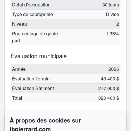
Délai d'occupation
30 jours
Type de copropriété
Divise
Niveau
2
Pourcentage de quote-
1.35%
part
Évaluation municipale
Année
2026
Évaluation Terrain
43 400 $
Évaluation Bâtiment
277 000 $
Total
320 400 $
Taxes
À propos des cookies sur
Taxes municipales
2 140 $
jbpierrard.com